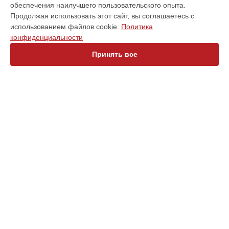
обеспечения наилучшего пользовательского опыта.
Варочная панель
Продолжая использовать этот сайт, вы соглашаетесь с
Духовой шкаф
использованием файлов cookie.
Политика
Кофемашина
конфиденциальности
Микроволновая печь
Посудомоечная машина
Принять все
Стиральная машина
Холодильник
Морозильная камера
Винный шкаф
Сушильная машина
СТРАНИЦЫ
Цены
Гарантия
Доставка
Контакты
Мастера
Карта сайта
КОНТАКТЫ