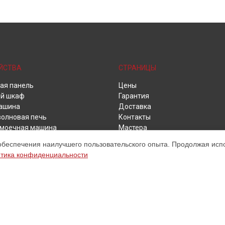
ЙСТВА
СТРАНИЦЫ
ая панель
Цены
й шкаф
Гарантия
ашина
Доставка
олновая печь
Контакты
моечная машина
Мастера
ьная машина
Карта сайта
обеспечения наилучшего пользовательского опыта. Продолжая испол
льник
тика конфиденциальности
льная камера
й шкаф
ьная машина
ом обслуживании устройств Kuppersbusch. Хотя мы и не представляем 
а, включая диагностику, техническое обслуживание и настройку разли
ательными; для получения актуальной информации, пожалуйста, свяжите