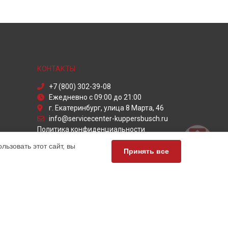
КОНТАКТЫ
+7 (800) 302-39-08
Ежедневно с 09:00 до 21:00
г. Екатеринбург, улица 8 Марта, 46
info@servicecenter-kuppersbusch.ru
Политика конфиденциальности
ьзовать этот сайт, вы
Способы оплаты
Принять все
официальный сервис Kuppersbusch, мы предлагаем
чных продуктов Куперсбуш. Обратите внимание, что
сь с нашими менеджерами. Также стоит отметить, что