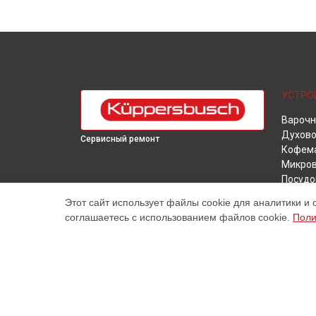
УСТРО
Варочн
Духово
Сервисный ремонт
Кофем
Микров
Посудо
Стирал
Этот сайт использует файлы cookie для аналитики и 
Холоди
соглашаетесь с использованием файлов cookie.
Поли
Морози
Винны
Сушил
Наш центр специализируется на ремонте и техническ
высококачественные услуги постгарантийного ремонт
цены, указанные на нашем сайте, не являются оконч