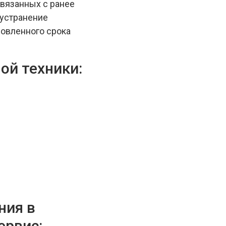
связанных с ранее
устранение
новленного срока
ой техники:
ния в
ервис: